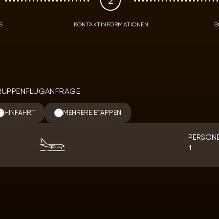
2
S
KONTAKTINFORMATIONEN
B
RUPPENFLUGANFRAGE
HINFAHRT
MEHRERE ETAPPEN
Destination
PERSON